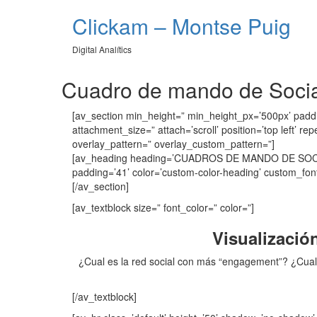
Clickam – Montse Puig
Digital Analítics
Cuadro de mando de Soci
[av_section min_height=” min_height_px=’500px’ paddi
attachment_size=” attach=’scroll’ position=’top left’ r
overlay_pattern=” overlay_custom_pattern=”]
[av_heading heading=’CUADROS DE MANDO DE SOCIAL M
padding=’41’ color=’custom-color-heading’ custom_font=’
[/av_section]
[av_textblock size=” font_color=” color=”]
Visualizació
¿Cual es la red social con más “engagement”? ¿Cual 
[/av_textblock]