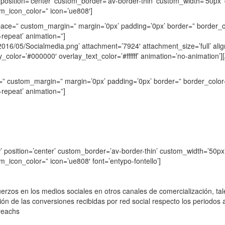
’ position=’center’ custom_border=’av-border-thin’ custom_width=’50p
m_icon_color=” icon=’ue808′]
 space=” custom_margin=” margin=’0px’ padding=’0px’ border=” border_c
repeat’ animation=”]
016/05/Socialmedia.png’ attachment=’7924′ attachment_size=’full’ align=
_color=’#000000′ overlay_text_color=’#ffffff’ animation=’no-animation’]
=” custom_margin=” margin=’0px’ padding=’0px’ border=” border_color=
repeat’ animation=”]
ow’ position=’center’ custom_border=’av-border-thin’ custom_width=’5
_icon_color=” icon=’ue808′ font=’entypo-fontello’]
uerzos en los medios sociales en otros canales de comercialización, tal
ción de las conversiones recibidas por red social respecto los periodos 
 reachs