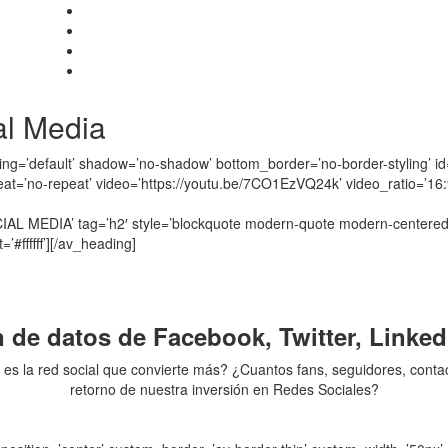
al Media
ng=’default’ shadow=’no-shadow’ bottom_border=’no-border-styling’ id
epeat=’no-repeat’ video=’https://youtu.be/7CO1EzVQ24k’ video_ratio=’16:
EDIA’ tag=’h2′ style=’blockquote modern-quote modern-centered’ s
#ffffff’][/av_heading]
n de datos de Facebook, Twitter, Linked
es la red social que convierte más? ¿Cuantos fans, seguidores, conta
retorno de nuestra inversión en Redes Sociales?