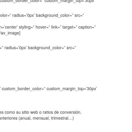
x’ custom_border_color=” custom_margin_top=’30px’
olor=” radius=’0px’ background_color=” src=”
’center’ styling=” hover=” link=” target=” caption=”
[/av_image]
” radius=’0px’ background_color=” src=”
0px’ custom_border_color=” custom_margin_top=’30px’
es como su sitio web o ratios de conversión.
anteriores (anual, mensual, trimestral…)