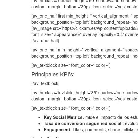
[av_hr class=’default’ height=’50’ shadow=’no-shadow
custom_margin_bottom=’30px’ icon_select=’yes’ custo
[av_one_half first min_height=” vertical_alignment=”
background_position=’top left’ background_repeat=’no-
[av_image src=’https://clickam.es/wp-content/uploads/2
font_size=” appearance=” overlay_opacity=’0.4′ overlay
[/av_one_half]
[av_one_half min_height=” vertical_alignment=” space
background_position=’top left’ background_repeat=’no-
[av_textblock size=” font_color=” color=”]
Principales KPI’s:
[/av_textblock]
[av_hr class=’invisible’ height=’35’ shadow=’no-shad
custom_margin_bottom=’30px’ icon_select=’yes’ custom
[av_textblock size=” font_color=” color=”]
Key Social Metrics:
mide el impacto de los esf
Tasa de conversión según red social
: evolu
Engagement
: Likes, comments, shares, clicks,