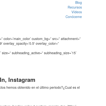
Blog
Recursos
Vídeos
Conóceme
=” color=’main_color’ custom_bg=” src=” attachment=”
9′ overlay_opacity=’0.5′ overlay_color=”
ize=” subheading_active=” subheading_size=’15’
In, Instagram
ctos hemos obtenido en el último periodo?¿Cual es el