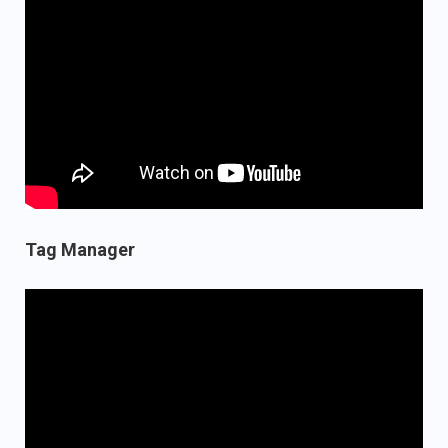
Tag Manager