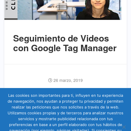
Seguimiento de Videos
con Google Tag Manager
26 marzo, 2019
Read More
Las cookies son importantes para ti, influyen en tu experiencia
de navegación, nos ayudan a proteger tu privacidad y permiten
realizar las peticiones que nos solicites a través de la web.
Utilizamos cookies propias y de terceros para analizar nuestros
servicios y mostrarte publicidad relacionada con tus
preferencias en base a un perfil elaborado con tus hábitos de
navegación (por ejemplo, páginas visitadas). Si consientes su