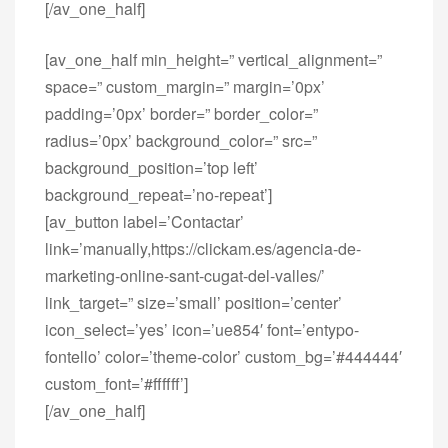
[/av_one_half]
[av_one_half min_height=” vertical_alignment=”
space=” custom_margin=” margin=’0px’
padding=’0px’ border=” border_color=”
radius=’0px’ background_color=” src=”
background_position=’top left’
background_repeat=’no-repeat’]
[av_button label=’Contactar’
link=’manually,https://clickam.es/agencia-de-
marketing-online-sant-cugat-del-valles/’
link_target=” size=’small’ position=’center’
icon_select=’yes’ icon=’ue854′ font=’entypo-
fontello’ color=’theme-color’ custom_bg=’#444444′
custom_font=’#ffffff’]
[/av_one_half]