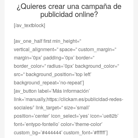
¿Quieres crear una campaña de
publicidad online?
[/av_textblock]
[av_one_half first min_height=”
vertical_alignment=” space=” custom_margin=”
margin=’0px’ padding=’0px’ border=”
border_color=” radius=’0px’ background_color=”
src=” background_position=’top left’
background_repeat=’no-repeat’]
[av_button label=’Más información’
link=’manually,https://clickam.es/publicidad-redes-
sociales/’ link_target=” size=’small’
position=’center’ icon_select=’yes’ icon=’ue82b’
font=’entypo-fontello’ color=’theme-color’
custom_bg=’#444444′ custom_font=’#ffffff’]