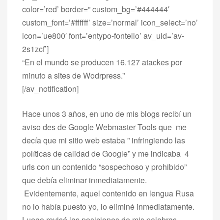
color=’red’ border=” custom_bg=’#444444′
custom_font=’#ffffff’ size=’normal’ icon_select=’no’
icon=’ue800′ font=’entypo-fontello’ av_uid=’av-
2s1zcf’]
“En el mundo se producen 16.127 atackes por
minuto a sites de Wodrpress.”
[/av_notification]
Hace unos 3 años, en uno de mis blogs recibí un
aviso des de Google Webmaster Tools que me
decía que mi sitio web estaba ” infringiendo las
políticas de calidad de Google” y me indicaba 4
urls con un contenido “sospechoso y prohibido”
que debía eliminar inmediatamente.
Evidentemente, aquel contenido en lengua Rusa
no lo había puesto yo, lo eliminé inmediatamente.
Luego revisé las posiciones de mis palabras