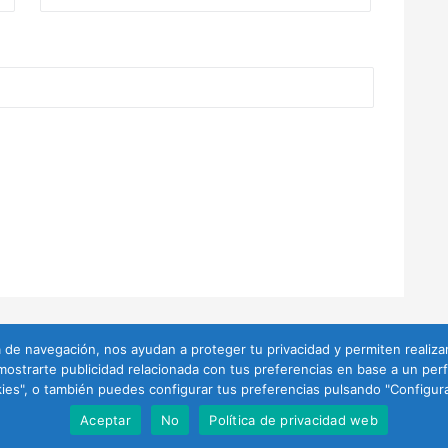
 de navegación, nos ayudan a proteger tu privacidad y permiten realizar
 mostrarte publicidad relacionada con tus preferencias en base a un per
ookies", o también puedes configurar tus preferencias pulsando "Configu
Powered by
Education WordPress Theme
Aceptar
No
Política de privacidad web