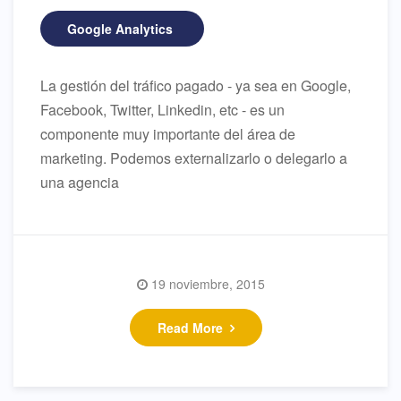
Google Analytics
La gestión del tráfico pagado - ya sea en Google,
Facebook, Twitter, Linkedin, etc - es un
componente muy importante del área de
marketing. Podemos externalizarlo o delegarlo a
una agencia
19 noviembre, 2015
Cómo definir tus
Read More
públicos en Facebook
Ads